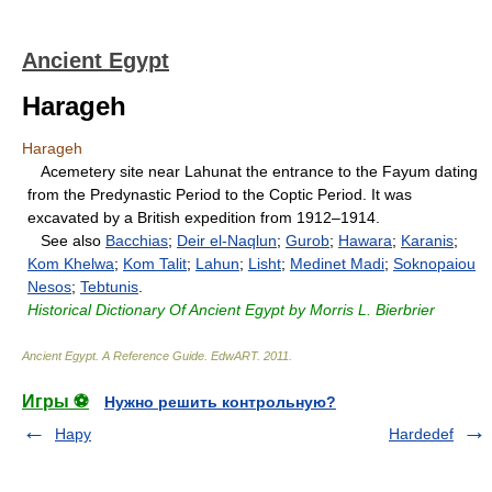
Ancient Egypt
Harageh
Harageh
Acemetery site near Lahunat the entrance to the Fayum dating
from the Predynastic Period to the Coptic Period. It was
excavated by a British expedition from 1912–1914.
See also
Bacchias
;
Deir el-Naqlun
;
Gurob
;
Hawara
;
Karanis
;
Kom Khelwa
;
Kom Talit
;
Lahun
;
Lisht
;
Medinet Madi
;
Soknopaiou
Nesos
;
Tebtunis
.
Historical Dictionary Of Ancient Egypt by Morris L. Bierbrier
Ancient Egypt. A Reference Guide
.
EdwART
.
2011
.
Игры ⚽
Нужно решить контрольную?
Hapy
Hardedef