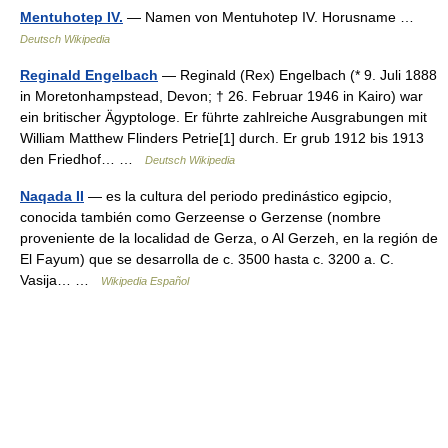
Mentuhotep IV.
— Namen von Mentuhotep IV. Horusname …
Deutsch Wikipedia
Reginald Engelbach
— Reginald (Rex) Engelbach (* 9. Juli 1888
in Moretonhampstead, Devon; † 26. Februar 1946 in Kairo) war
ein britischer Ägyptologe. Er führte zahlreiche Ausgrabungen mit
William Matthew Flinders Petrie[1] durch. Er grub 1912 bis 1913
den Friedhof… …
Deutsch Wikipedia
Naqada II
— es la cultura del periodo predinástico egipcio,
conocida también como Gerzeense o Gerzense (nombre
proveniente de la localidad de Gerza, o Al Gerzeh, en la región de
El Fayum) que se desarrolla de c. 3500 hasta c. 3200 a. C.
Vasija… …
Wikipedia Español