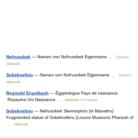
Nefrusobek
— Namen von Nofrusobek Eigenname …
Deutsch
Wikipedia
Sobekneferu
— Namen von Nofrusobek Eigenname …
Deutsch
Wikipedia
Reginald Engelbach
— Égyptologue Pays de naissance
Royaume Uni Naissance …
Wikipédia en Français
Sobekneferu
— Nefrusobek Skemiophris (in Manetho)
Fragmented statue of Sobekneferu (Louvre Museum) Pharaoh of
…
Wikipedia