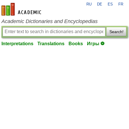
RU
DE
ES
FR
en-academic.com
Academic Dictionaries and Encyclopedias
Search!
Interpretations
Translations
Books
Игры ⚽