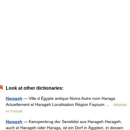
Look at other dictionaries:
Harageh
— Ville d Égypte antique Noms Autre nom Haraga
Actuellement el Harageh Localisation Région Fayoum …
Wikipédia
en Français
Harageh
— Kanopenkrug der Senebtisi aus Harageh Harageh,
auch el Harageh oder Haraga, ist ein Dorf in Ägypten, in dessen